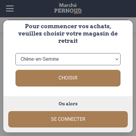
Recherche
Pour commencer vos achats,
pour :
veuillez choisir votre magasin de
accueil
>
fruits & légumes
>
fruits
>
abricot
>
autres
>
retrait
abricot colorado
CHOISIR
Ou alors
SE CONNECTER