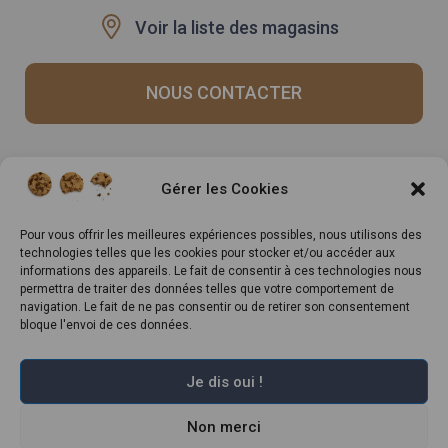
Voir la liste des magasins
NOUS CONTACTER
Recrutement
Notre histoire
Gérer les Cookies
Rappels produits
Le Mag
Inscrivez-vous à notre
Pour vous offrir les meilleures expériences possibles, nous utilisons des
technologies telles que les cookies pour stocker et/ou accéder aux
newsletter
informations des appareils. Le fait de consentir à ces technologies nous
permettra de traiter des données telles que votre comportement de
navigation. Le fait de ne pas consentir ou de retirer son consentement
bloque l'envoi de ces données.
Je dis oui !
Non merci
Marché Pernoud 2022 –
Mentions légales
–
Plan du site
–
Politique de