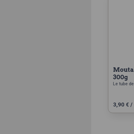
moutarde mi-forte tube
300g
Le tube de
3,90
€
/