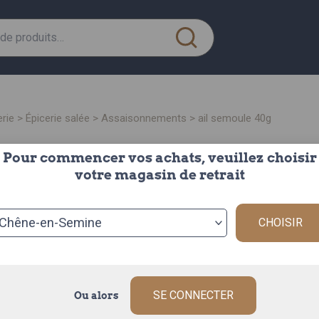
erie
>
épicerie salée
>
assaisonnements
> ail semoule 40g
Pour commencer vos achats, veuillez choisir
ail 
votre magasin de retrait
le pot de 40g.
L’ail semoule 4
CHOISIR
cuisine parfum
Description c
SE CONNECTER
Ou alors
Rupture de stoc