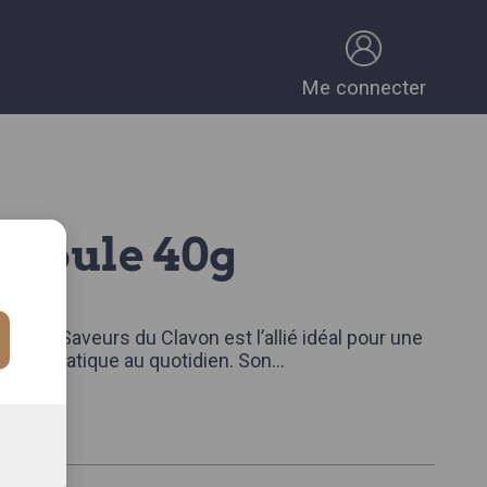
Me connecter
semoule 40g
0g Les Saveurs du Clavon est l’allié idéal pour une
ée et pratique au quotidien. Son
...
omplète
k