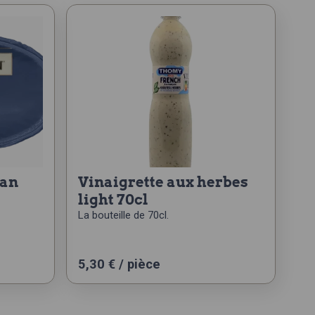
ean
vinaigrette aux herbes
light 70cl
La bouteille de 70cl.
5,30
€
/ pièce