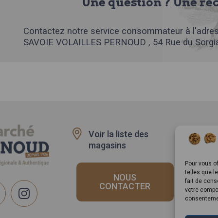
Une question ? Une ré
Contactez notre service consommateur à l'adres
SAVOIE VOLAILLES PERNOUD , 54 Rue du Sorgia
Voir la liste des
Recru
magasins
Rappe
produi
Pour vous of
telles que l
NOUS
fait de cons
CONTACTER
votre compor
consentemen