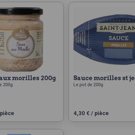
 aux morilles 200g
sauce morilles st j
e 200g.
Le pot de 200g.
 pièce
4,30
€
/ pièce