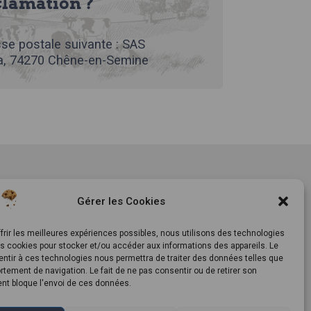
clamation ?
se postale suivante : SAS
, 74270 Chêne-en-Semine
tement
Notre histoire
Gérer les Cookies
ls
Le Mag
ts
Inscrivez-vous à notre
frir les meilleures expériences possibles, nous utilisons des technologies
es cookies pour stocker et/ou accéder aux informations des appareils. Le
newsletter
entir à ces technologies nous permettra de traiter des données telles que
tement de navigation. Le fait de ne pas consentir ou de retirer son
t bloque l'envoi de ces données.