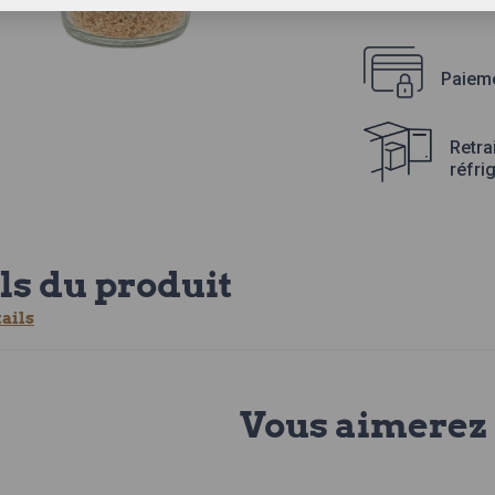
Paieme
Retra
réfri
ls du produit
tails
Vous aimerez 