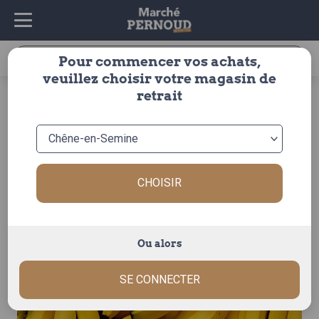
Recherche
Pour commencer vos achats,
pour :
veuillez choisir votre magasin de
accueil
>
fruits & légumes
>
fruits
>
exotique
>
banane
>
retrait
banane
CHOISIR
Ou alors
SE CONNECTER