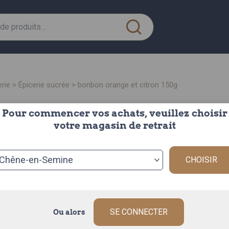
erie
>
épicerie sucrée
> bonbon orange et citron 150g
Pour commencer vos achats, veuillez choisir
bonbon orange et citron
votre magasin de retrait
150g
CHOISIR
le sachet de 
Origine : FRAN
Les bonbons or
fruitée et viva
SE CONNECTER
Ou alors
Description c