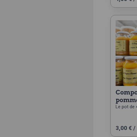
compote de
pomme
Le pot de 
3,00
€
/