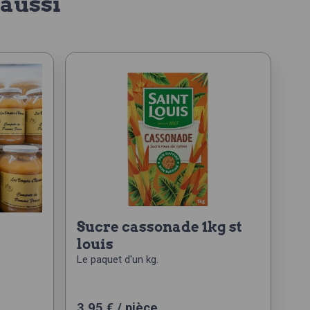
aussi
sucre cassonade 1kg st
louis
Le paquet d'un kg.
3,95
€
/ pièce