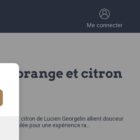
Me connecter
150g.
CE
ange et citron de Lucien Georgelin allient douceur
cité acidulée pour une expérience ra
...
omplète