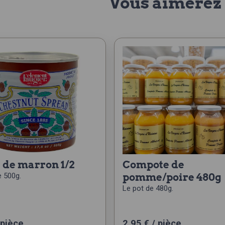
Vous aimerez 
 de marron 1/2
compote de
e 500g.
pomme/poire 480g
Le pot de 480g.
 pièce
2,95
€
/ pièce