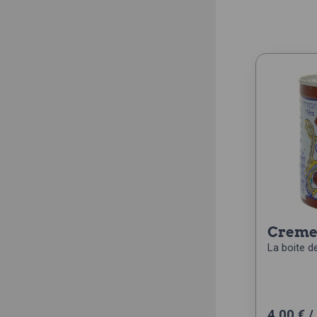
creme
La boite d
4,00
€
/