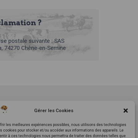
clamation ?
se postale suivante : SAS
, 74270 Chêne-en-Semine
tement
Notre histoire
Gérer les Cookies
ls
Le Mag
ts
Inscrivez-vous à notre
frir les meilleures expériences possibles, nous utilisons des technologies
es cookies pour stocker et/ou accéder aux informations des appareils. Le
newsletter
entir à ces technologies nous permettra de traiter des données telles que