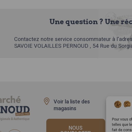
Une question ? Une ré
Contactez notre service consommateur à l'adres
SAVOIE VOLAILLES PERNOUD , 54 Rue du Sorgia
Voir la liste des
Recru
magasins
Rappe
produi
Pour vous of
telles que l
NOUS
fait de cons