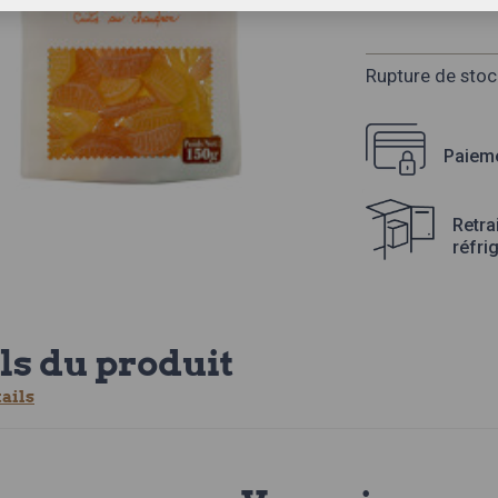
Rupture de stoc
Paieme
Retra
réfri
ls du produit
tails