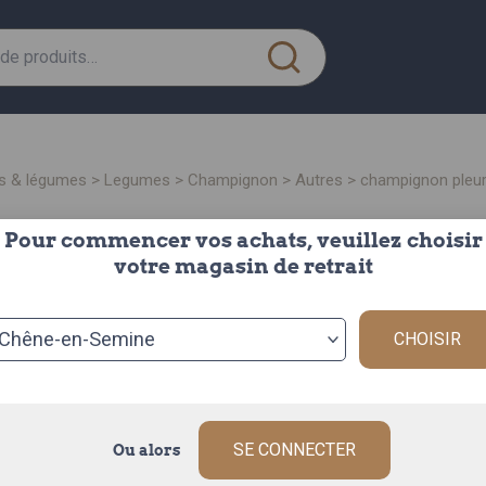
its & légumes
>
legumes
>
champignon
>
autres
> champignon pleur
Pour commencer vos achats, veuillez choisir
champignon pleurote
votre magasin de retrait
500g
CHOISIR
le panier de 5
Origine : FRAN
Offrez une tou
champignons pl
SE CONNECTER
Ou alors
Description c