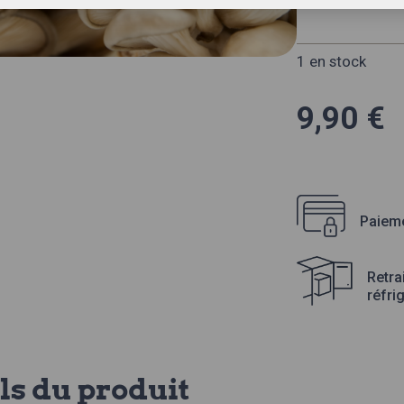
1 en stock
9,90
€
Paieme
Retra
réfri
ls du produit