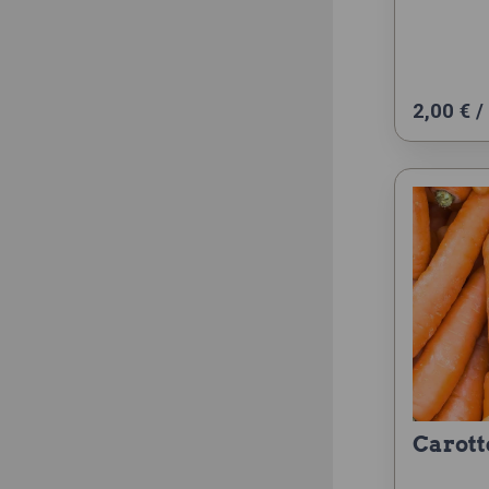
2,00
€
/
carott