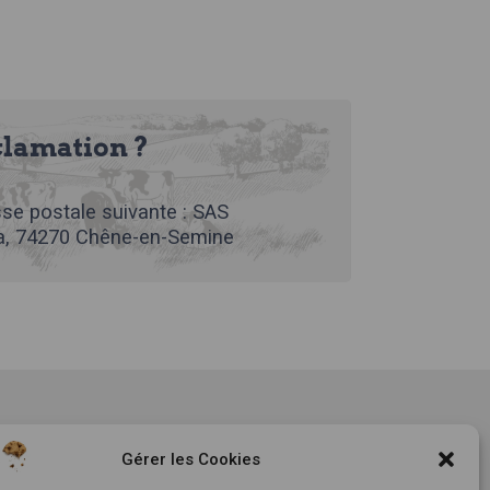
clamation ?
se postale suivante : SAS
, 74270 Chêne-en-Semine
tement
Notre histoire
Gérer les Cookies
ls
Le Mag