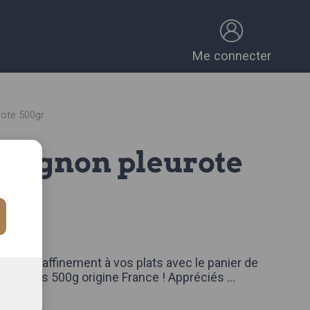
Me connecter
ote 500gr
r
00g
CE
che de raffinement à vos plats avec le panier de
eurotes 500g origine France ! Appréciés
...
omplète