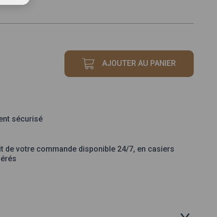
AJOUTER AU PANIER
quantité
de
CHAMPIGNON
PLEUROTE
500GR
nt sécurisé
it de votre commande disponible 24/7, en casiers
gérés