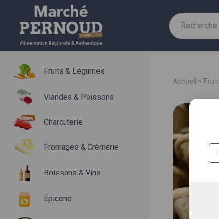
Recherche
pour :
Fruits & Légumes
accueil
>
fru
Viandes & Poissons
Charcuterie
Fromages & Crèmerie
Boissons & Vins
Épicerie