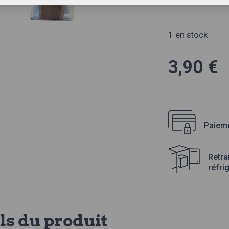
1 en stock
3,90
€
Paieme
Retra
réfri
ls du produit