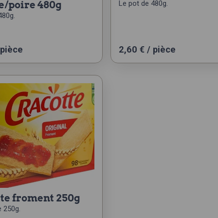
/poire 480g
Le pot de 480g.
480g.
 pièce
2,60
€
/ pièce
tte froment 250g
e 250g.