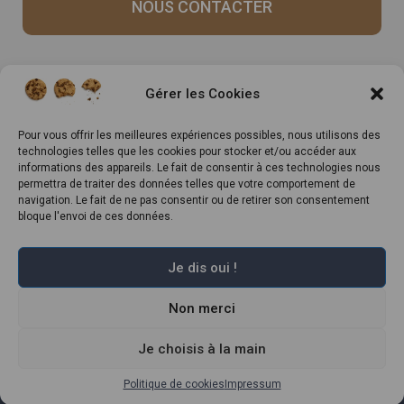
NOUS CONTACTER
Recrutement
Notre histoire
Gérer les Cookies
Rappels produits
Le Mag
Inscrivez-vous à notre
Pour vous offrir les meilleures expériences possibles, nous utilisons des
technologies telles que les cookies pour stocker et/ou accéder aux
newsletter
informations des appareils. Le fait de consentir à ces technologies nous
permettra de traiter des données telles que votre comportement de
navigation. Le fait de ne pas consentir ou de retirer son consentement
bloque l'envoi de ces données.
Je dis oui !
Non merci
Marché Pernoud 2022 –
Mentions légales
–
Plan du site
–
Politique de
confidentialité
–
Conditions Générales du Programme de Fidélité
–
Règlement Général sur la Protection des Données
Je choisis à la main
Politique de cookies
Impressum