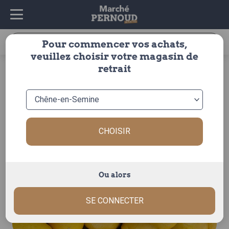
Recherche
Pour commencer vos achats,
pour :
veuillez choisir votre magasin de
accueil
>
fruits & légumes
>
fruits
>
agrumes
>
citron
>
retrait
citron jaune
CHOISIR
Ou alors
SE CONNECTER