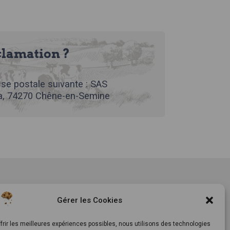
clamation ?
se postale suivante : SAS
, 74270 Chêne-en-Semine
tement
Notre histoire
Gérer les Cookies
ls
Le Mag
ts
Inscrivez-vous à notre
frir les meilleures expériences possibles, nous utilisons des technologies