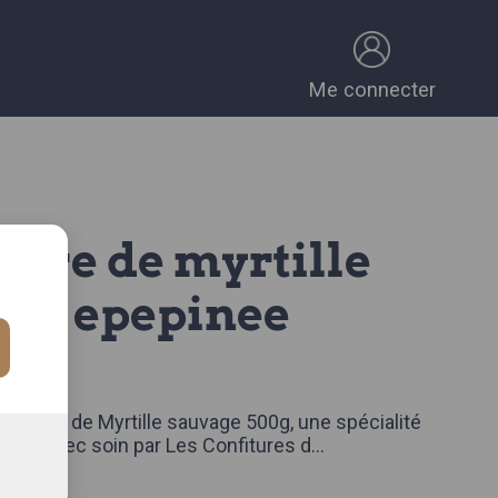
Me connecter
age epepinee
.
CE
nfiture de Myrtille sauvage 500g, une spécialité
pinée avec soin par Les Confitures d
...
omplète