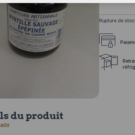
Rupture de stoc
Paieme
Retra
réfri
ls du produit
tails