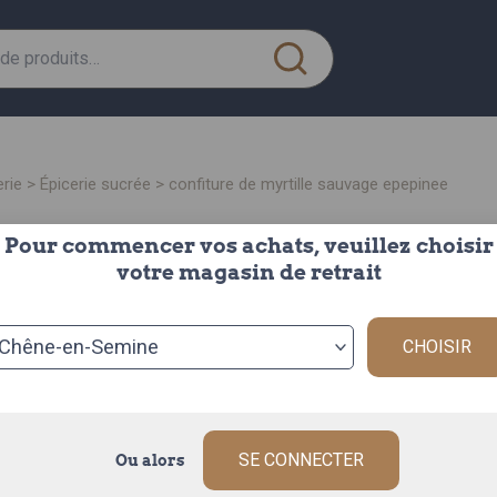
erie
>
épicerie sucrée
> confiture de myrtille sauvage epepinee
Pour commencer vos achats, veuillez choisir
confiture de myrtille
votre magasin de retrait
sauv
CHOISIR
le pot de 500g
Origine : FRAN
Découvrez la co
artisanale épé
SE CONNECTER
Ou alors
Description c