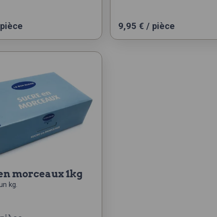
 pièce
9,95
€
/ pièce
 en morceaux 1kg
un kg.