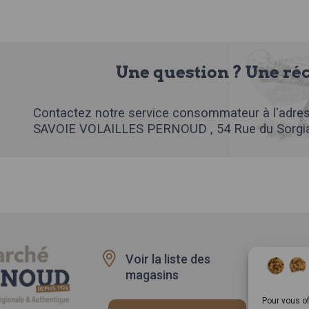
Une question ? Une ré
Contactez notre service consommateur à l'adres
SAVOIE VOLAILLES PERNOUD , 54 Rue du Sorgia
Voir la liste des
Recru
magasins
Rappe
produi
Pour vous of