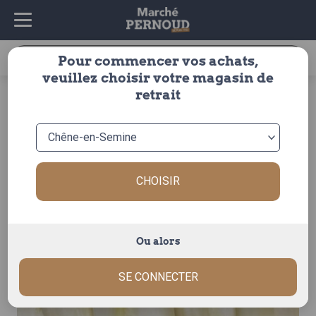
Recherche
Pour commencer vos achats,
pour :
veuillez choisir votre magasin de
accueil
>
fruits & légumes
>
legumes
>
crudite
>
endive
>
retrait
endive hte savoie
CHOISIR
Ou alors
SE CONNECTER