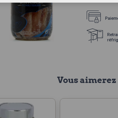
Paieme
Retra
réfri
Vous aimerez 