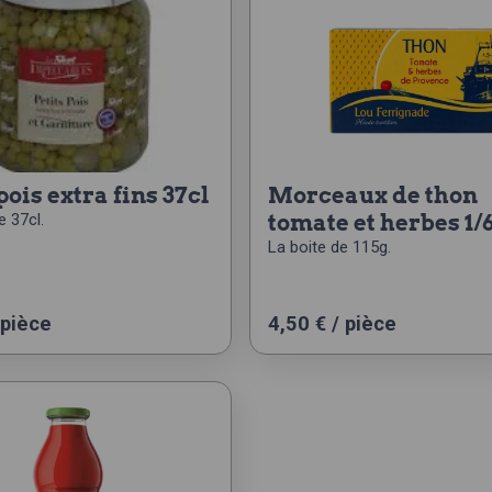
 pois extra fins 37cl
morceaux de thon
e 37cl.
tomate et herbes 1/
La boite de 115g.
 pièce
4,50
€
/ pièce