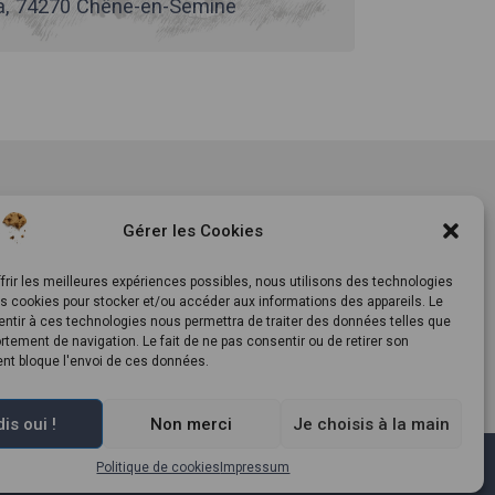
, 74270 Chêne-en-Semine
tement
Notre histoire
Gérer les Cookies
ls
Le Mag
ts
Inscrivez-vous à notre
frir les meilleures expériences possibles, nous utilisons des technologies
es cookies pour stocker et/ou accéder aux informations des appareils. Le
newsletter
entir à ces technologies nous permettra de traiter des données telles que
tement de navigation. Le fait de ne pas consentir ou de retirer son
t bloque l'envoi de ces données.
is oui !
Non merci
Je choisis à la main
érales du Programme de Fidélité
–
Règlement Général sur la
Politique de cookies
Impressum