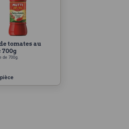
c 700g
le de 700g.
 pièce