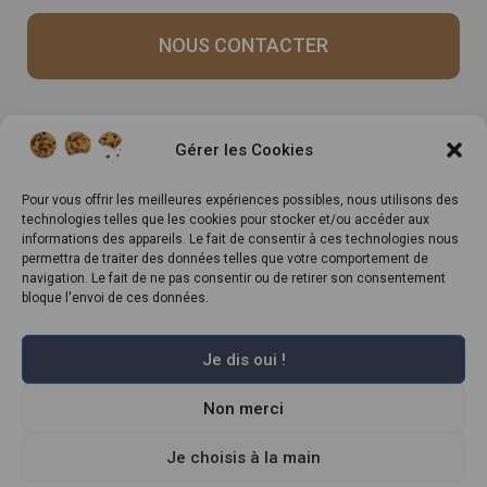
NOUS CONTACTER
Recrutement
Notre histoire
Gérer les Cookies
Rappels produits
Le Mag
Inscrivez-vous à notre
Pour vous offrir les meilleures expériences possibles, nous utilisons des
technologies telles que les cookies pour stocker et/ou accéder aux
newsletter
informations des appareils. Le fait de consentir à ces technologies nous
permettra de traiter des données telles que votre comportement de
navigation. Le fait de ne pas consentir ou de retirer son consentement
bloque l'envoi de ces données.
Je dis oui !
Non merci
Marché Pernoud 2022 –
Mentions légales
–
Plan du site
–
Politique de
confidentialité
–
Conditions Générales du Programme de Fidélité
–
Règlement Général sur la Protection des Données
Je choisis à la main