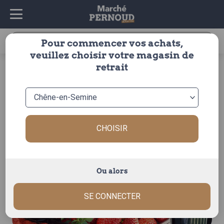
Recherche
Pour commencer vos achats,
pour :
veuillez choisir votre magasin de
accueil
>
fruits & légumes
>
fruits
>
fruits rouges
>
fraise
>
retrait
fraise de provence le panier de 1kg
CHOISIR
Ou alors
SE CONNECTER