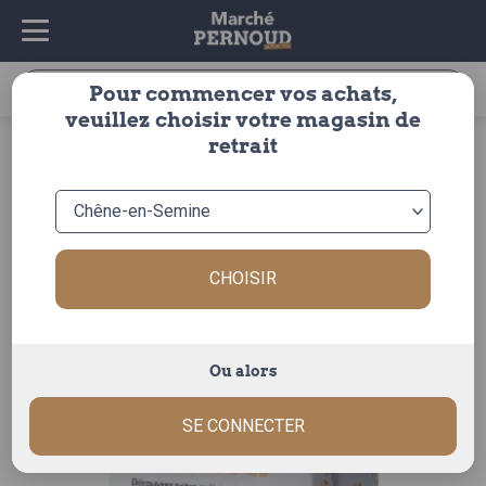
Recherche
Pour commencer vos achats,
pour :
veuillez choisir votre magasin de
accueil
>
épicerie
>
épicerie sucrée
> granola pepises
retrait
crocamande 300 g
CHOISIR
Ou alors
SE CONNECTER