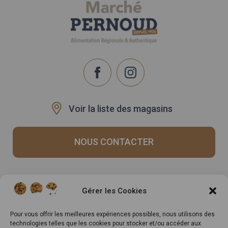
Voir la liste des magasins
NOUS CONTACTER
Recrutement
Notre histoire
Gérer les Cookies
Rappels produits
Le Mag
Inscrivez-vous à notre
Pour vous offrir les meilleures expériences possibles, nous utilisons des
technologies telles que les cookies pour stocker et/ou accéder aux
newsletter