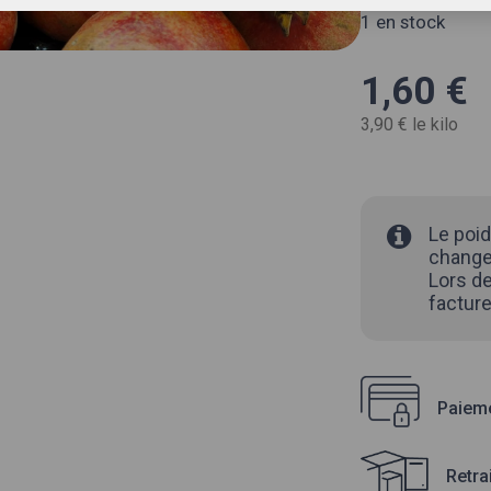
1 en stock
1,60
€
3,90 € le kilo
Le poid
changer
Lors de
facture
Paieme
Retra