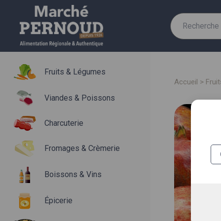
Recherche
pour :
Fruits & Légumes
accueil
>
fru
Viandes & Poissons
Charcuterie
Fromages & Crèmerie
Boissons & Vins
Épicerie