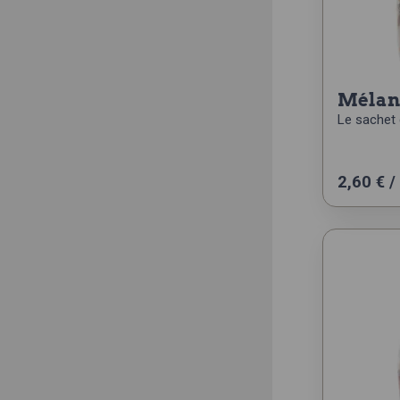
méla
Le sachet 
2,60
€
/