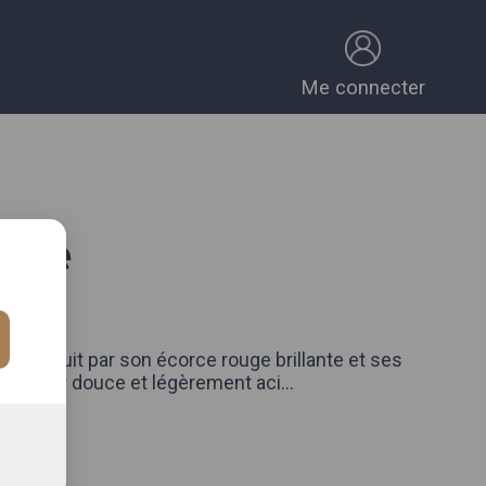
Me connecter
nade
 ~356g
alie séduit par son écorce rouge brillante et ses
la saveur douce et légèrement aci
...
omplète