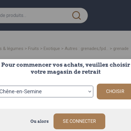
its & légumes
>
fruits
>
exotique
>
autres : grenades,fpd...
> grenade
Pour commencer vos achats, veuillez choisir
gre
votre magasin de retrait
la grenade de
Origine : ITALIE
CHOISIR
La grenade d’It
grains rubis à 
Description c
SE CONNECTER
Ou alors