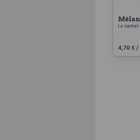
méla
Le sachet 
4,70
€
/