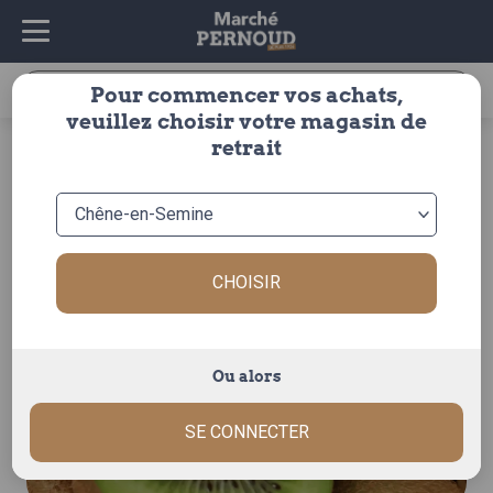
Recherche
Pour commencer vos achats,
pour :
veuillez choisir votre magasin de
accueil
>
fruits & légumes
>
fruits
>
exotique
>
kiwi
> kiwi
retrait
vert hayward
CHOISIR
Ou alors
SE CONNECTER