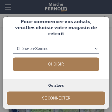
Recherche
Pour commencer vos achats,
pour :
veuillez choisir votre magasin de
accueil
>
fromages & crèmerie
>
crémerie
>
lait/crèmes
>
retrait
crèmes
> lait demi écrémé x6
CHOISIR
Ou alors
SE CONNECTER