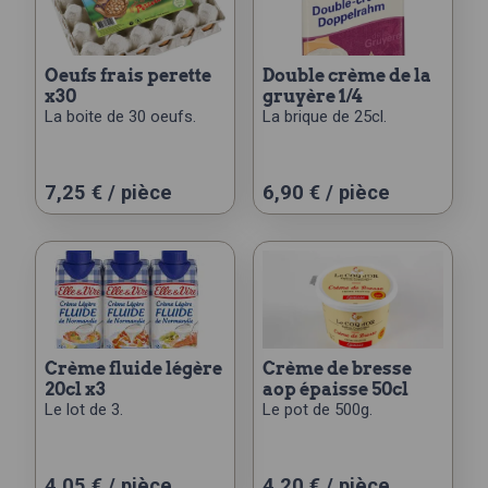
oeufs frais perette
double crème de la
x30
gruyère 1/4
La boite de 30 oeufs.
La brique de 25cl.
7,25
€
/ pièce
6,90
€
/ pièce
crème fluide légère
crème de bresse
20cl x3
aop épaisse 50cl
Le lot de 3.
Le pot de 500g.
4,05
€
/ pièce
4,20
€
/ pièce