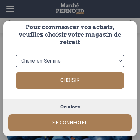
Recherche
Pour commencer vos achats,
pour :
veuillez choisir votre magasin de
accueil
>
fruits & légumes
>
fruits
>
fruits rouges
>
retrait
mures/myrtilles
> myrtille 125gr
CHOISIR
Ou alors
SE CONNECTER