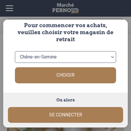
Recherche
Pour commencer vos achats,
pour :
veuillez choisir votre magasin de
accueil
>
fruits & légumes
>
legumes
>
soupe legumes
>
retrait
rave / navet
> navet marteau
CHOISIR
Ou alors
SE CONNECTER