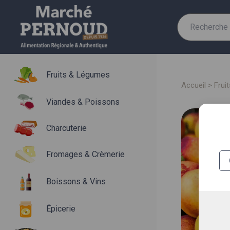
Recherche
pour :
Fruits & Légumes
accueil
>
fru
Viandes & Poissons
Charcuterie
Fromages & Crèmerie
Boissons & Vins
Épicerie