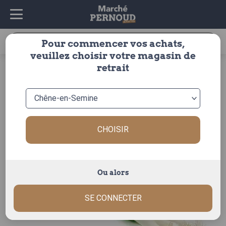
Recherche
Pour commencer vos achats,
pour :
veuillez choisir votre magasin de
accueil
>
fruits & légumes
>
legumes
>
soupe legumes
>
retrait
poireaux
> poireau nouveau
CHOISIR
Ou alors
SE CONNECTER