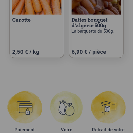
carotte
dattes bouquet
d’algérie 500g
La barquette de 500g.
Ce
2,50 € / kg
6,90
€
/ pièce
produit
a
plusieurs
variations.
Les
options
peuvent
être
choisies
sur
la
Paiement
Votre
Retrait de votre