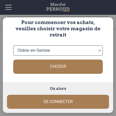
Recherche
Pour commencer vos achats,
pour :
veuillez choisir votre magasin de
accueil
>
fruits & légumes
>
fruits
>
pomme
>
autres
>
retrait
pomme dalinette
CHOISIR
Ou alors
SE CONNECTER