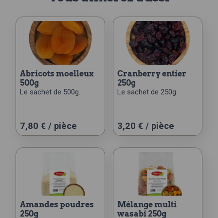
abricots moelleux
cranberry entier
500g
250g
Le sachet de 500g.
Le sachet de 250g.
7,80
€
/ pièce
3,20
€
/ pièce
amandes poudres
mélange multi
250g
wasabi 250g