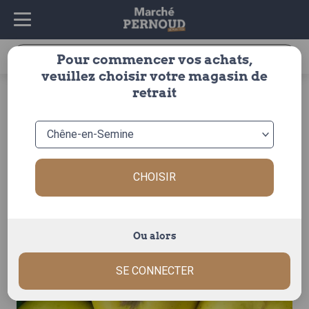
Recherche
Pour commencer vos achats,
pour :
veuillez choisir votre magasin de
accueil
>
fruits & légumes
>
fruits
>
pomme
>
golden
>
retrait
pomme golden
CHOISIR
Ou alors
SE CONNECTER