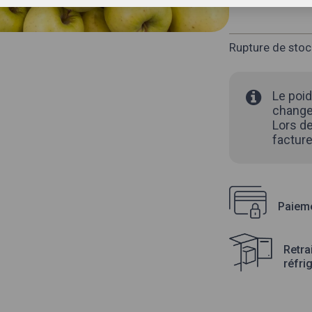
Rupture de stoc
Le poid
changer
Lors de
facture
Paieme
Retra
réfri