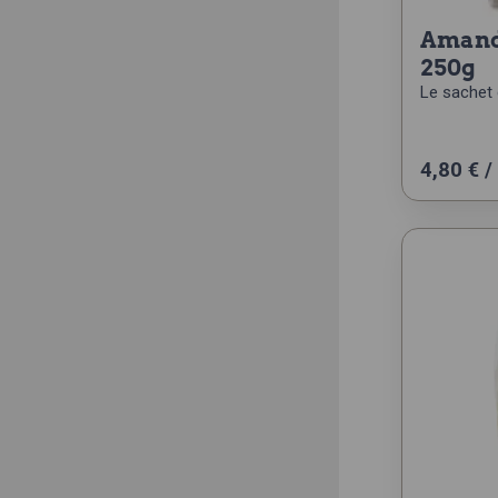
amandes grillées salées
250g
Le sachet 
4,80
€
/