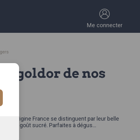
Me connecter
gers
rs
 ~181g
CE
dor origine France se distinguent par leur belle
 et leur goût sucré. Parfaites à dégus
...
omplète