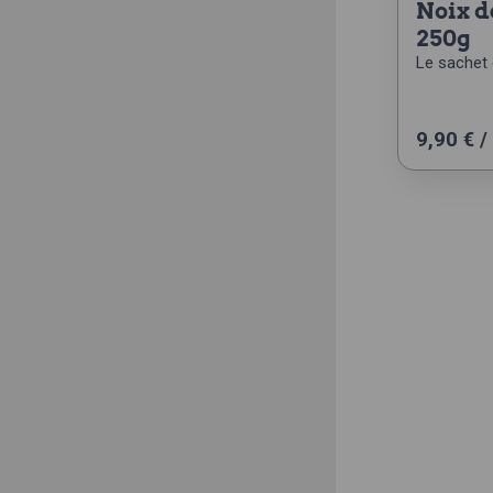
noix de macadamia
250g
Le sachet 
9,90
€
/