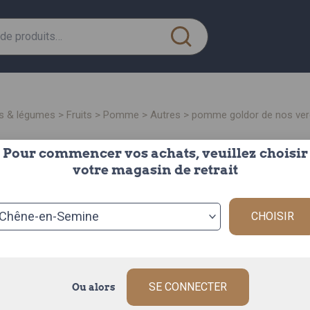
its & légumes
>
fruits
>
pomme
>
autres
> pomme goldor de nos ver
Pour commencer vos achats, veuillez choisir
pomme goldor de nos
votre magasin de retrait
verge
CHOISIR
la pomme de
Origine : FRAN
Les pommes Gol
chair croquante
SE CONNECTER
Ou alors
Description c