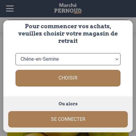
Recherche
Pour commencer vos achats,
pour :
veuillez choisir votre magasin de
accueil
>
fruits & légumes
>
fruits
>
pomme
>
autres
>
retrait
pomme goldrush
CHOISIR
Ou alors
SE CONNECTER