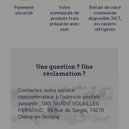
la
Paiement
Votre
Retrait de votre
page
sécurisé
commande de
commande
du
produits frais
disponible 24/7,
produit
préparée avec
en casiers
soin
réfrigérés
Une question ? Une
réclamation ?
Contactez notre service
consommateur à l'adresse postale
suivante : SAS SAVOIE VOLAILLES
PERNOUD , 54 Rue du Sorgia, 74270
Chêne-en-Semine