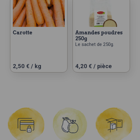
carotte
amandes poudres
250g
Le sachet de 250g.
Ce
2,50 € / kg
4,20
€
/ pièce
produit
a
plusieurs
variations.
Les
options
peuvent
être
choisies
sur