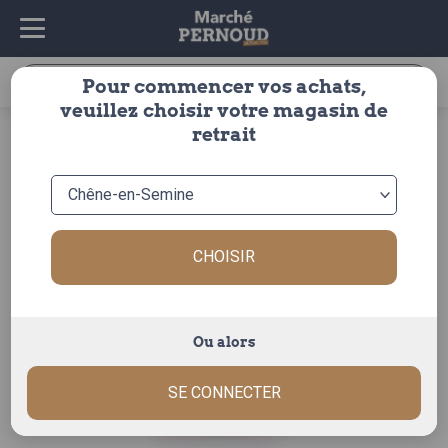
Recherche
Pour commencer vos achats,
pour :
veuillez choisir votre magasin de
accueil
>
fruits & légumes
>
fruits
>
pomme
>
retrait
inv fl pommes-poires
> pomme pink kiss
CHOISIR
Ou alors
SE CONNECTER