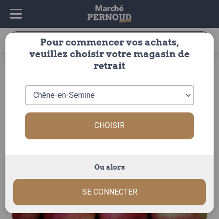
Recherche
Pour commencer vos achats,
pour :
veuillez choisir votre magasin de
accueil
>
fruits & légumes
>
fruits
>
pomme
>
autres
>
retrait
pomme pink lady
CHOISIR
Ou alors
SE CONNECTER