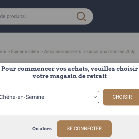
erie
>
épicerie salée
>
assaisonnements
> sauce aux morilles 200g
Pour commencer vos achats, veuillez choisir
sauc
votre magasin de retrait
le bocal de 20
Origine : FRAN
CHOISIR
La Sauce aux M
aromatique des
f
...
Description c
SE CONNECTER
Ou alors