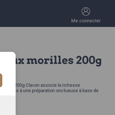
Me connecter
e aux morilles 200g
0g.
CE
orilles 200g Clavon associe la richesse
 morilles à une préparation onctueuse à base de
omplète