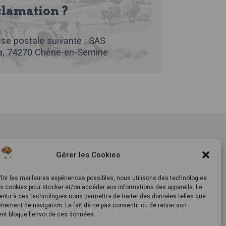
clamation ?
se postale suivante : SAS
, 74270 Chêne-en-Semine
tement
Notre histoire
Gérer les Cookies
ls
Le Mag
ts
Inscrivez-vous à notre
frir les meilleures expériences possibles, nous utilisons des technologies
es cookies pour stocker et/ou accéder aux informations des appareils. Le
newsletter
entir à ces technologies nous permettra de traiter des données telles que
tement de navigation. Le fait de ne pas consentir ou de retirer son
t bloque l'envoi de ces données.