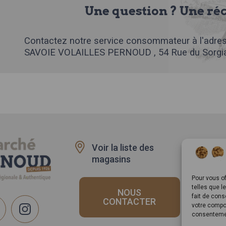
Une question ? Une ré
Contactez notre service consommateur à l'adres
SAVOIE VOLAILLES PERNOUD , 54 Rue du Sorgia
Voir la liste des
Recru
magasins
Rappe
produi
Pour vous of
telles que l
NOUS
fait de cons
CONTACTER
votre compor
consentemen