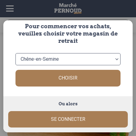
Recherche
Pour commencer vos achats,
pour :
veuillez choisir votre magasin de
accueil
>
charcuterie
>
charcuterie
>
à la coupe
>
retrait
saucisson à l’ail fumé
CHOISIR
Ou alors
SE CONNECTER