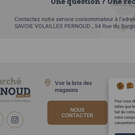
Une question ? Une ré
Contactez notre service consommateur à l'adres
SAVOIE VOLAILLES PERNOUD , 54 Rue du Sorgia
Voir la liste des
Recru
magasins
Rappe
produi
Pour vous of
telles que l
NOUS
fait de cons
CONTACTER
votre compor
consentemen