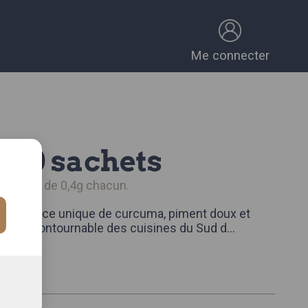
Me connecter
ol 10 sachets
0 sachets de 0,4g chacun.
pig, alliance unique de curcuma, piment doux et
st un incontournable des cuisines du Sud d
...
omplète
k