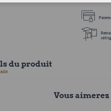
Paieme
Retra
réfri
ls du produit
tails
Vous aimerez 