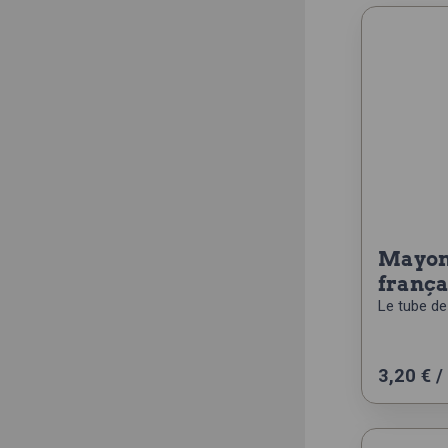
mayonnaise a la
frança
Le tube de
3,20
€
/