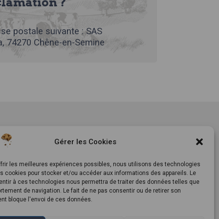
clamation ?
se postale suivante : SAS
, 74270 Chêne-en-Semine
tement
Notre histoire
Gérer les Cookies
ls
Le Mag
ts
Inscrivez-vous à notre
frir les meilleures expériences possibles, nous utilisons des technologies
es cookies pour stocker et/ou accéder aux informations des appareils. Le
newsletter
entir à ces technologies nous permettra de traiter des données telles que
tement de navigation. Le fait de ne pas consentir ou de retirer son
t bloque l'envoi de ces données.