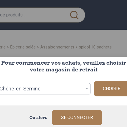
erie
>
épicerie salée
>
assaisonnements
> spigol 10 sachets
Pour commencer vos achats, veuillez choisir
spig
votre magasin de retrait
la boite de 1
Le Spigol d’Es
CHOISIR
safran (3%), e
Description c
SE CONNECTER
Ou alors
Rupture de stoc