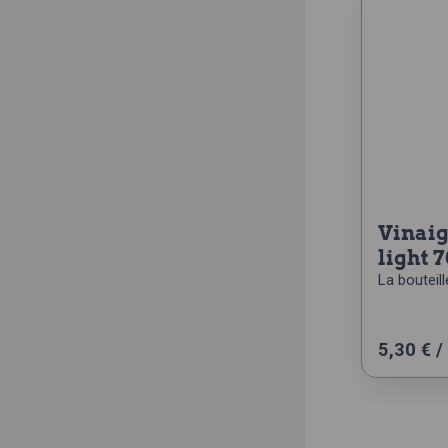
vinaigrette aux herbes
light 7
La bouteill
5,30
€
/