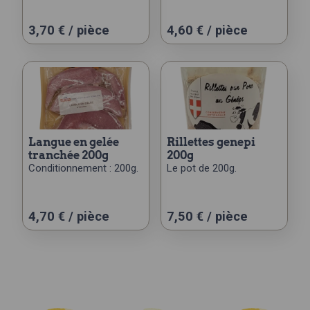
3,70
€
/ pièce
4,60
€
/ pièce
langue en gelée
rillettes genepi
tranchée 200g
200g
Conditionnement : 200g.
Le pot de 200g.
4,70
€
/ pièce
7,50
€
/ pièce