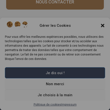
NOUS CONTACTER
Recrutement
Notre histoire
Gérer les Cookies
Rappels produits
Le Mag
Inscrivez-vous à notre
Pour vous offrir les meilleures expériences possibles, nous utilisons des
technologies telles que les cookies pour stocker et/ou accéder aux
newsletter
informations des appareils. Le fait de consentir à ces technologies nous
permettra de traiter des données telles que votre comportement de
navigation. Le fait de ne pas consentir ou de retirer son consentement
bloque l'envoi de ces données.
Je dis oui !
Non merci
Marché Pernoud 2022 –
Mentions légales
–
Plan du site
–
Politique de
confidentialité
–
Conditions Générales du Programme de Fidélité
–
Règlement Général sur la Protection des Données
Je choisis à la main
Politique de cookies
Impressum