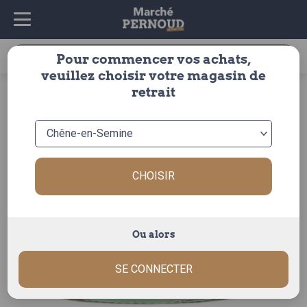
Recherche
Pour commencer vos achats,
pour :
veuillez choisir votre magasin de
accueil
>
charcuterie
>
charcuterie
>
terrines
> terrine
retrait
chanterelles 100g
CHOISIR
Ou alors
SE CONNECTER