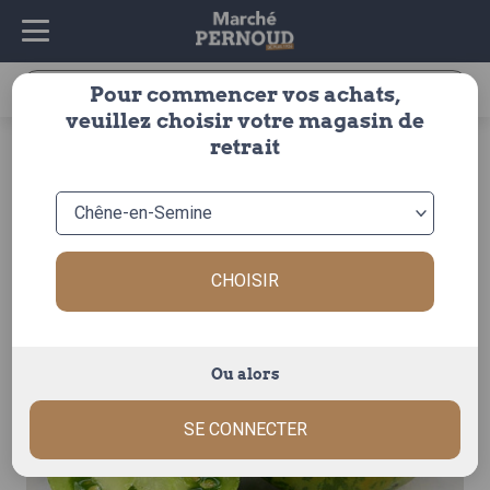
Recherche
Pour commencer vos achats,
pour :
veuillez choisir votre magasin de
accueil
>
fruits & légumes
>
legumes
>
tomate
>
ancienne
retrait
> tomate ronde green zebra
CHOISIR
Ou alors
SE CONNECTER