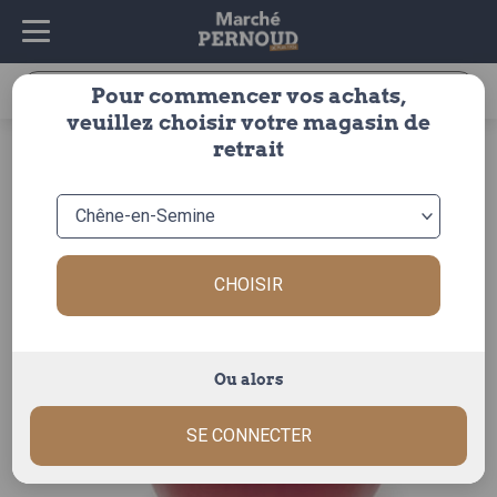
Recherche
Pour commencer vos achats,
pour :
veuillez choisir votre magasin de
accueil
>
fruits & légumes
>
legumes
>
tomate
>
ancienne
retrait
> tomate cotelee rose de berne
CHOISIR
Ou alors
SE CONNECTER