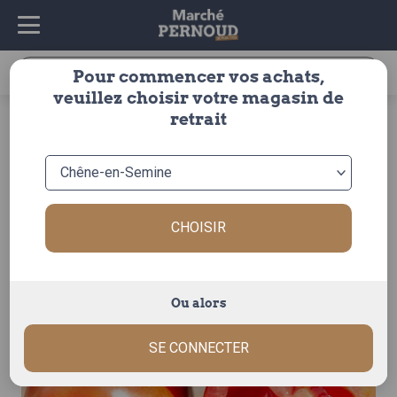
Recherche
Pour commencer vos achats,
pour :
veuillez choisir votre magasin de
accueil
>
fruits & légumes
>
legumes
>
tomate
>
ancienne
retrait
> tomate allongee san marzano
CHOISIR
Ou alors
SE CONNECTER