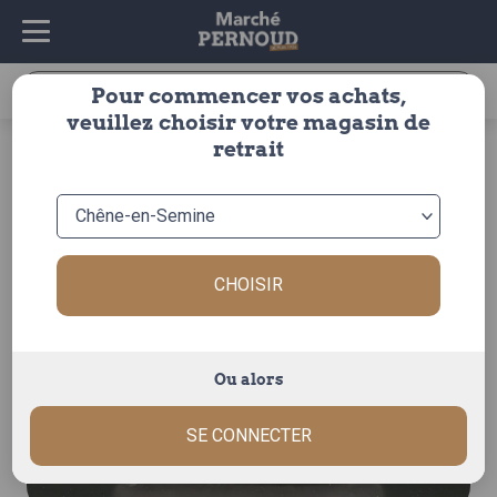
Recherche
Pour commencer vos achats,
pour :
veuillez choisir votre magasin de
accueil
>
charcuterie
>
charcuterie
>
à la coupe
> viande
retrait
des grisons
CHOISIR
Ou alors
SE CONNECTER