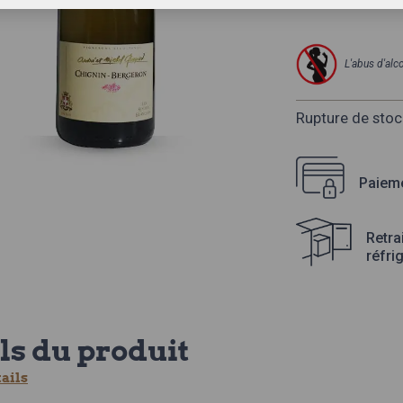
L'abus d'al
Rupture de stoc
Paieme
Retra
réfri
ls du produit
tails