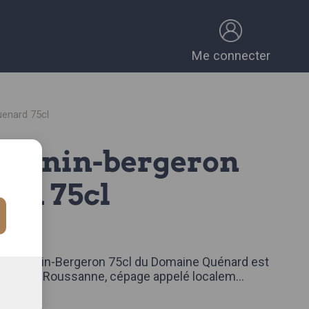
Me connecter
uenard 75cl
rd 75cl
 75cl.
CE
ie Chignin-Bergeron 75cl du Domaine Quénard est
 issu de Roussanne, cépage appelé localem
...
omplète