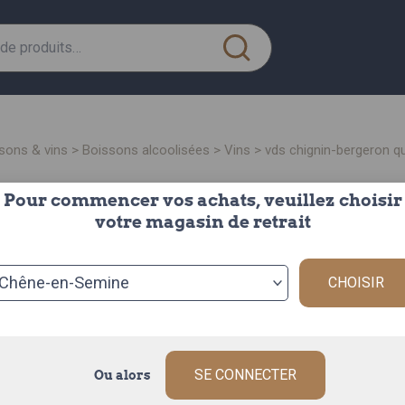
ssons & vins
>
boissons alcoolisées
>
vins
> vds chignin-bergeron q
Pour commencer vos achats, veuillez choisir
vds chignin-bergeron
votre magasin de retrait
quena
CHOISIR
la bouteille de
Origine : FRAN
Le Vin de Savo
un blanc noble
SE CONNECTER
Ou alors
Description c