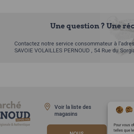
Une question ? Une ré
Contactez notre service consommateur à l'adres
SAVOIE VOLAILLES PERNOUD , 54 Rue du Sorgia
Voir la liste des
Recru
magasins
Rappe
produi
Pour vous of
telles que l
NOUS