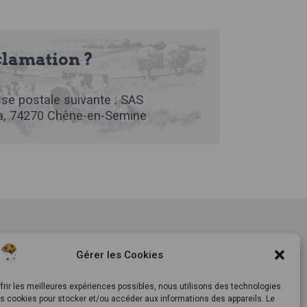
clamation ?
se postale suivante : SAS
, 74270 Chêne-en-Semine
tement
Notre histoire
Gérer les Cookies
ls
Le Mag
ts
Inscrivez-vous à notre
frir les meilleures expériences possibles, nous utilisons des technologies
es cookies pour stocker et/ou accéder aux informations des appareils. Le
newsletter