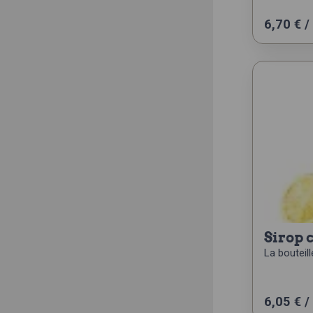
6,70
€
/
sirop 
La bouteille
6,05
€
/