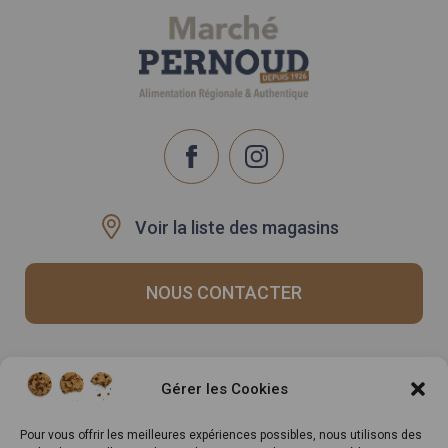
Voir la liste des magasins
NOUS CONTACTER
Recrutement
Notre histoire
Gérer les Cookies
Rappels produits
Le Mag
Inscrivez-vous à notre
Pour vous offrir les meilleures expériences possibles, nous utilisons des