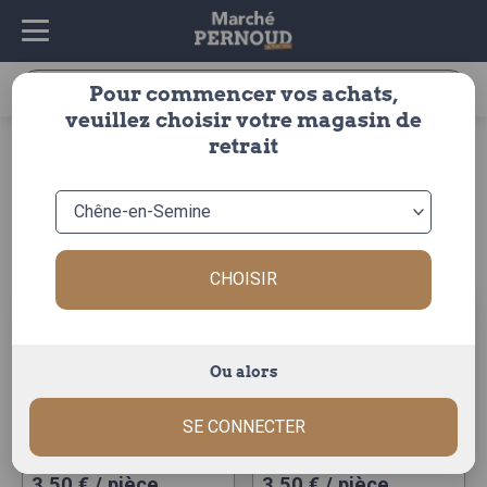
Recherche
Pour commencer vos achats,
pour :
veuillez choisir votre magasin de
accueil
>
fruits & légumes
>
legumes
>
salade
>
salade
retrait
salade
Trier par :
CHOISIR
Ou alors
salade frisee
salade scarole
SE CONNECTER
3,50
€
/ pièce
3,50
€
/ pièce