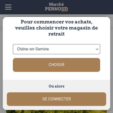
Recherche
Pour commencer vos achats,
pour :
veuillez choisir votre magasin de
accueil
>
fruits & légumes
>
legumes
>
salade
>
salade
>
retrait
salade scarole
CHOISIR
Ou alors
SE CONNECTER