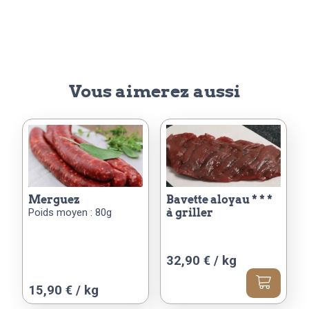
Vous aimerez aussi
merguez
bavette aloyau * * *
Poids moyen : 80g
à griller
32,90 € / kg
Ce
15,90 € / kg
produit