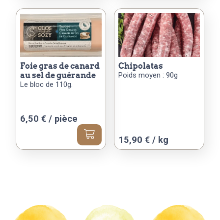
a
plusieurs
variations.
Les
options
peuvent
foie gras de canard
chipolatas
au sel de guérande
Poids moyen : 90g
être
Le bloc de 110g.
choisies
sur
la
6,50
€
/ pièce
page
du
Ce
15,90 € / kg
produit
produit
a
plusieurs
variations.
Les
options
peuvent