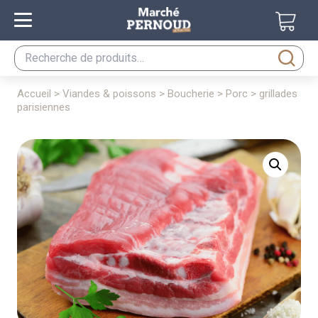
Recherche
pour :
accueil
>
viandes & poissons
>
boucherie
>
porc
> grillades
parisiennes