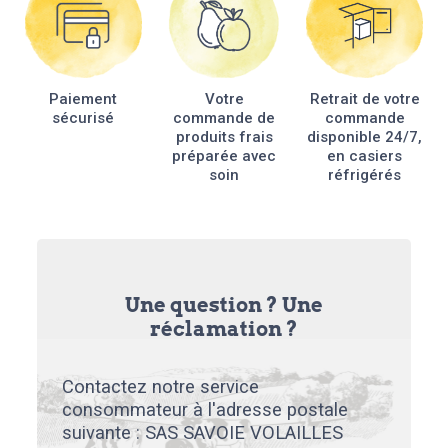
être
choisies
sur
la
Paiement
Votre
Retrait de votre
page
sécurisé
commande de
commande
du
produits frais
disponible 24/7,
produit
préparée avec
en casiers
soin
réfrigérés
Une question ? Une
réclamation ?
Contactez notre service
consommateur à l'adresse postale
suivante : SAS SAVOIE VOLAILLES