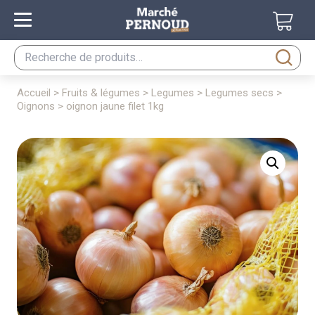
Recherche
pour :
accueil
>
fruits & légumes
>
legumes
>
legumes secs
>
oignons
> oignon jaune filet 1kg