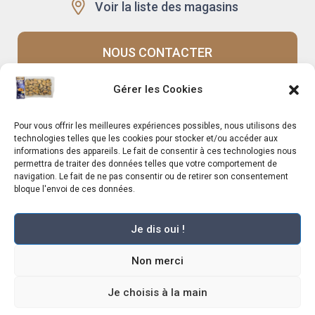
Voir la liste des magasins
NOUS CONTACTER
Gérer les Cookies
Recrutement
Notre histoire
Pour vous offrir les meilleures expériences possibles, nous utilisons des
Rappels produits
Le Mag
technologies telles que les cookies pour stocker et/ou accéder aux
informations des appareils. Le fait de consentir à ces technologies nous
permettra de traiter des données telles que votre comportement de
navigation. Le fait de ne pas consentir ou de retirer son consentement
bloque l'envoi de ces données.
Je dis oui !
Marché Pernoud 2025 –
Mentions légales
–
Plan du site
–
Politique de
Non merci
confidentialité
–
Conditions Générales du Programme de Fidélité
–
Règlement Général sur la Protection des Données
–
Conditions Générales de
Vente
Je choisis à la main