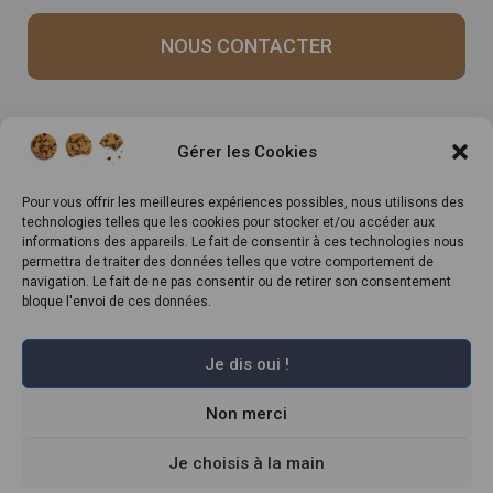
NOUS CONTACTER
Recrutement
Notre histoire
Gérer les Cookies
Rappels produits
Le Mag
Inscrivez-vous à notre
Pour vous offrir les meilleures expériences possibles, nous utilisons des
technologies telles que les cookies pour stocker et/ou accéder aux
newsletter
informations des appareils. Le fait de consentir à ces technologies nous
permettra de traiter des données telles que votre comportement de
navigation. Le fait de ne pas consentir ou de retirer son consentement
bloque l'envoi de ces données.
Je dis oui !
Non merci
Marché Pernoud 2022 –
Mentions légales
–
Plan du site
–
Politique de
confidentialité
–
Conditions Générales du Programme de Fidélité
–
Règlement Général sur la Protection des Données
Je choisis à la main