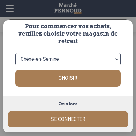
Recherche
Pour commencer vos achats,
pour :
veuillez choisir votre magasin de
accueil
>
épicerie
>
épicerie salée
>
conserves
> sardines
retrait
tomate et herbes provence 1/6
CHOISIR
Ou alors
SE CONNECTER